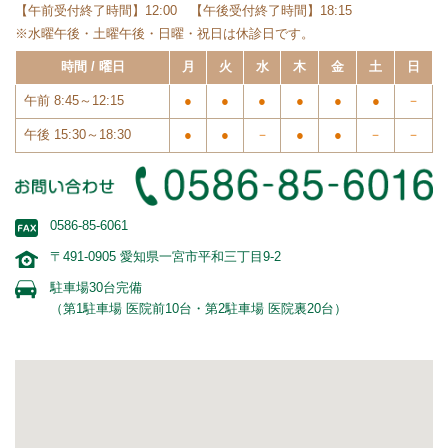
【午前受付終了時間】12:00 【午後受付終了時間】18:15
※水曜午後・土曜午後・日曜・祝日は休診日です。
時間 / 曜日
月
火
水
木
金
土
日
午前 8:45～12:15
●
●
●
●
●
●
－
午後 15:30～18:30
●
●
－
●
●
－
－
0586-85-6061
〒491-0905 愛知県一宮市平和三丁目9-2
駐車場30台完備
（第1駐車場 医院前10台・第2駐車場 医院裏20台）