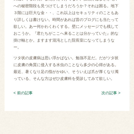
への秘密階段も見つけてしまうだろうか？それは困る。地下
３階には巨大な金・・、これ以上はセキュリティのこともあ
り詳しくは書けない。時間があれば昔のブログにも当たって
欲しい。あー何かわくわくする。壁にメッセージでも残して
おこうか。『君たちがここへ来ることは分かっていた』的な
掛け軸とか。ますます混沌とした院長室になってしまうな
ー。
ツタ状の皮膚病は思い浮かばない。勉強不足だ。だがツタ状
に皮膚の角質に侵入する水虫のことなら多少の心得がある。
最近、暑くなり足の指がかゆい、そういえば爪が厚くなり濁
っている、そんな方はぜひ皮膚科を受診してみて欲しい。
< 前の記事
次の記事 >