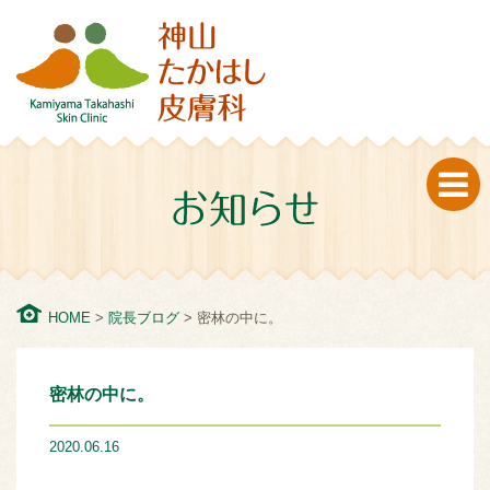
一宮の皮膚科・美容皮膚科 神山たかはし皮膚は、皮膚のこと
なら何でも相談できるホームドクターとして地域医療に貢献
していきます。ニキビや肌荒れなどの女性特有のお肌の悩み
からお子様やお年寄りも方まで皮膚のことなら神山たかはし
皮膚科にお任せください。
HOME
>
院長ブログ
>
密林の中に。
密林の中に。
2020.06.16