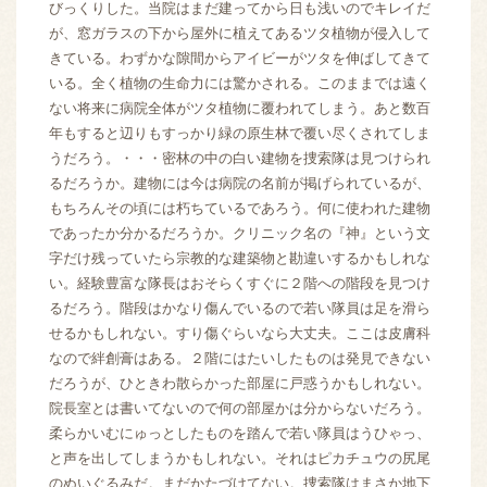
びっくりした。当院はまだ建ってから日も浅いのでキレイだ
が、窓ガラスの下から屋外に植えてあるツタ植物が侵入して
きている。わずかな隙間からアイビーがツタを伸ばしてきて
いる。全く植物の生命力には驚かされる。このままでは遠く
ない将来に病院全体がツタ植物に覆われてしまう。あと数百
年もすると辺りもすっかり緑の原生林で覆い尽くされてしま
うだろう。・・・密林の中の白い建物を捜索隊は見つけられ
るだろうか。建物には今は病院の名前が掲げられているが、
もちろんその頃には朽ちているであろう。何に使われた建物
であったか分かるだろうか。クリニック名の『神』という文
字だけ残っていたら宗教的な建築物と勘違いするかもしれな
い。経験豊富な隊長はおそらくすぐに２階への階段を見つけ
るだろう。階段はかなり傷んでいるので若い隊員は足を滑ら
せるかもしれない。すり傷ぐらいなら大丈夫。ここは皮膚科
なので絆創膏はある。２階にはたいしたものは発見できない
だろうが、ひときわ散らかった部屋に戸惑うかもしれない。
院長室とは書いてないので何の部屋かは分からないだろう。
柔らかいむにゅっとしたものを踏んで若い隊員はうひゃっ、
と声を出してしまうかもしれない。それはピカチュウの尻尾
のぬいぐるみだ。まだかたづけてない。捜索隊はまさか地下