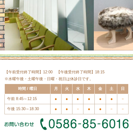
【午前受付終了時間】12:00 【午後受付終了時間】18:15
※水曜午後・土曜午後・日曜・祝日は休診日です。
時間 / 曜日
月
火
水
木
金
土
日
午前 8:45～12:15
●
●
●
●
●
●
－
午後 15:30～18:30
●
●
－
●
●
－
－