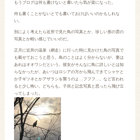
もうブログは何も書けないと書いたら気が楽になった。
何も書くことがないとでも書いておけばいいのかもしれな
い。
別によく考えたら近所で見た鳥の写真とか、珍しい形の雲の
写真とか軽い感じでいいのだ。
正月に近所の温泉（網走）に行った時に見かけた鳥の写真で
も載せておこうと思う。鳥のことはよく分からないが、妻は
あれはオオワシだという。彼女がそんなに鳥に詳しいとは知
らなかったが、あいつはロシアの方から飛んできてシャケと
か子ギツネとかアザラシを襲うのよ…フフフ…。など言われ
ると少し怖い。どちらも。子供と記念写真と思ったら飛び立
ってしまった。