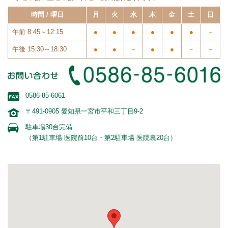
時間 / 曜日
月
火
水
木
金
土
日
午前 8:45～12:15
●
●
●
●
●
●
－
午後 15:30～18:30
●
●
－
●
●
－
－
0586-85-6061
〒491-0905 愛知県一宮市平和三丁目9-2
駐車場30台完備
（第1駐車場 医院前10台・第2駐車場 医院裏20台）